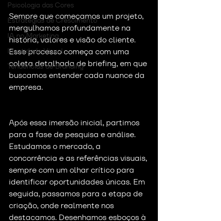
Psicologia das Cores
Sempre que começamos um projeto, 
Estratégias de Crescimento
mergulhamos profundamente na 
IA no Marketing
história, valores e visão do cliente. 
Identidade Visual
Esse processo começa com uma 
coleta detalhada de briefing, em que 
Tendências de Branding
buscamos entender cada nuance da 
empresa.
Após essa imersão inicial, partimos 
para a fase de pesquisa e análise. 
Estudamos o mercado, a 
concorrência e as referências visuais, 
sempre com um olhar crítico para 
identificar oportunidades únicas. Em 
seguida, passamos para a etapa de 
criação, onde realmente nos 
destacamos. Desenhamos esboços à 