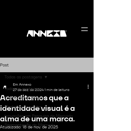
Post
Todas as postagens
Em Annexo
Todas as postagens
27 de dez. de 2024
1 min de leitura
Acreditamos que a
Estratégia de Marca
identidade visual é a
Marketing Inovador
Inovações em Pesquisa de Mercado
alma de uma marca.
Segmentação de Mercado
Atualizado:
18 de nov. de 2025