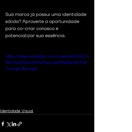
Sua marca já possui uma identidade 
sólida? Aproveite a oportunidade 
para co-criar conosco e 
potencializar sua essência.
https://video.wixstatic.com/video/60a7d2_7c
f36f3e35344395a74afcde59484c99/108
0p/mp4/file.mp4
Identidade Visual