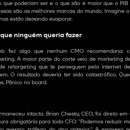
o que poderiam ser e o que são é maior que o PIB d
 essas são as melhores marcas do mundo. Imagine o
as estão deixando evaporar.
que ninguém queria fazer
nb fez algo que nenhum CMO recomendaria: co
ting. A maior parte do corte veio de marketing de
de retargeting que te perseguem pela internet de
m. O resultado deveria ter sido catastrófico. Qued
s. Pânico no board.
maneceu intacto. Brian Chesky, CEO, foi direto em 
tura obrigatória para todo CFO: "Podemos reduzir ma
o mesmo tráfego do ano anterior." A empresa reg