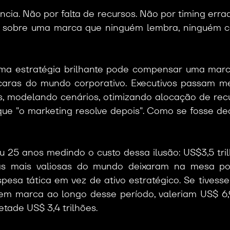
cia. Não por falta de recursos. Não por timing erra
so sobre uma marca que ninguém lembra, ninguém co
ma estratégia brilhante pode compensar uma marc
 caras do mundo corporativo. Executivos passam me
s, modelando cenários, otimizando alocação de recu
e "o marketing resolve depois". Como se fosse dec
 25 anos medindo o custo dessa ilusão: US$3,5 trilh
s mais valiosas do mundo deixaram na mesa por
esa tática em vez de ativo estratégico. Se tivesse
em marca ao longo desse período, valeriam US$ 6,9 
ade US$ 3,4 trilhões.