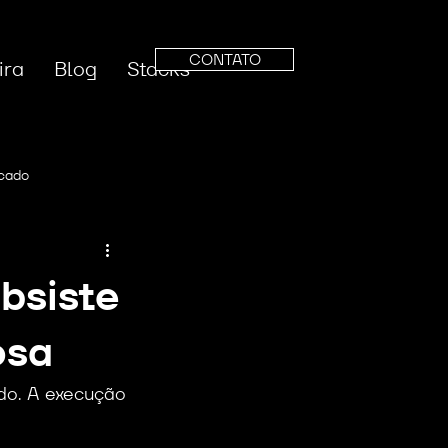
CONTATO
ira
Blog
Stacks
cado
keting
Identidade Visual
bsiste
osa
do. A execução 