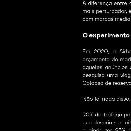
A diferença entre 
mais perturbador,
com marcas median
O experimento 
Em 2020, o Airb
orçamento de marke
aqueles anúncios 
pesquisa uma viage
Colapso de reserva
Não foi nada disso.
90% do tráfego per
que deveria ser lei
e ainda ter 95% d