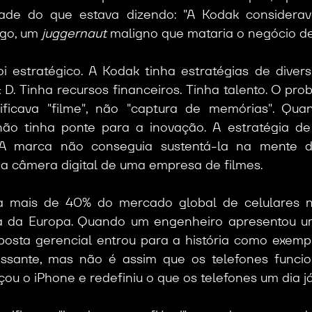
ade do que estava dizendo: "A Kodak considerava
igo, um
 juggernaut
 maligno que mataria o negócio de
 estratégico. A Kodak tinha estratégias de diversi
 D. Tinha recursos financeiros. Tinha talento. O prob
ficava "filme", não "captura de memórias". Qua
ão tinha ponte para a inovação. A estratégia de d
 A marca não conseguia sustentá-la na mente do
 câmera digital de uma empresa de filmes.
a mais de 40% do mercado global de celulares n
a da Europa. Quando um engenheiro apresentou um
posta gerencial entrou para a história como exempl
eressante, mas não é assim que os telefones funci
çou o iPhone e redefiniu o que os telefones um dia j