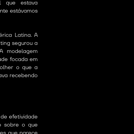
 que estava 
nte estávamos 
ica Latina. A 
ting segurou a 
 A modelagem 
ade focada em 
lher o que a 
ava recebendo 
de efetividade 
o sobre o que 
es que parece 