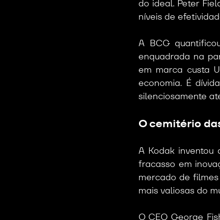
do ideal. Peter Fie
níveis de efetivid
A BCG quantifico
enquadrada na par
em marca custa US
economia. É dívid
silenciosamente até 
O cemitério da
A Kodak inventou 
fracasso em inovaç
mercado de filmes
mais valiosas do m
O CEO George Fish