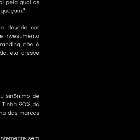
l pela qual os 
aqueçam."
 deveria ser 
 investimento 
randing não é 
a, ela cresce 
u sinônimo de 
. Tinha 90% do 
ma das marcas 
entemente sem 