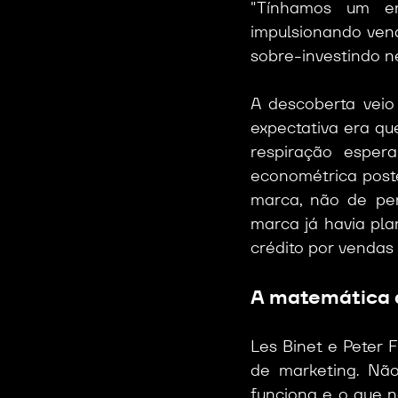
"Tínhamos um en
impulsionando ven
sobre-investindo n
A descoberta veio
expectativa era qu
respiração esper
econométrica post
marca, não de per
marca já havia pl
crédito por vendas
A matemática 
Les Binet e Peter 
de marketing. Não
funciona e o que n