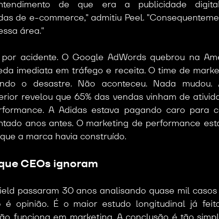
tendimento de que era a publicidade digital
das de e-commerce," admitiu Peel. "Consequenteme
essa área."
 por acidente. O Google AdWords quebrou na Amér
eda imediata em tráfego e receita. O time de marke
ando o desastre. Não aconteceu. Nada mudou.
erior revelou que 65% das vendas vinham de ativid
formance. A Adidas estava pagando caro para co
antado anos antes. O marketing de performance est
 que a marca havia construído.
que CEOs ignoram
Field passaram 30 anos analisando quase mil casos 
 é opinião. É o maior estudo longitudinal já feit
ão funciona em marketing. A conclusão é tão simpl