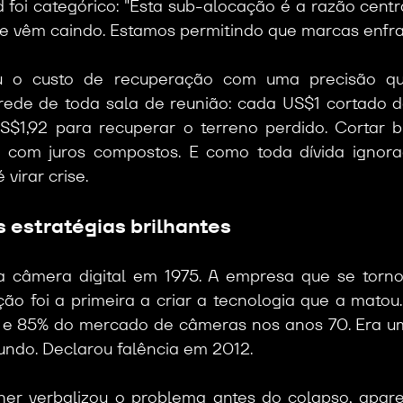
ld foi categórico: "Esta sub-alocação é a razão centra
ade vêm caindo. Estamos permitindo que marcas enfr
u o custo de recuperação com uma precisão que
ede de toda sala de reunião: cada US$1 cortado de
$1,92 para recuperar o terreno perdido. Cortar b
a com juros compostos. E como toda dívida ignorad
virar crise.
s estratégias brilhantes
a câmera digital em 1975. A empresa que se torno
ão foi a primeira a criar a tecnologia que a matou
 e 85% do mercado de câmeras nos anos 70. Era u
undo. Declarou falência em 2012.
er verbalizou o problema antes do colapso, apar