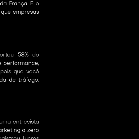
a França. E o 
 que empresas 
rtou 58% do 
 performance, 
pois que você 
a de tráfego. 
uma entrevista 
rketing a zero 
istrou lucros 