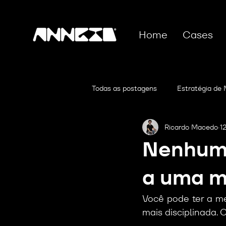
Home
Cases
Todas as postagens
Estratégia de
Ricardo Macedo
12
Segmentação de Mercado
P
Nenhuma
Tendências de Branding
a uma m
Você pode ter a me
mais disciplinada. 