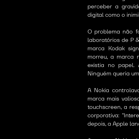
perceber a gravid
digital como o inim
O problema não foi
laboratórios de P &
marca Kodak signi
morreu, a marca n
existia no papel.
Ninguém queria uma
A Nokia controlav
marca mais valios
touchscreen, a res
corporativa: "Int
depois, a Apple lan