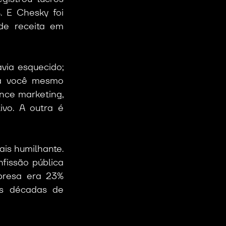
 E Chesky foi 
e receita em 
via esquecido; 
a você mesmo 
ce marketing, 
o. A outra é 
s humilhante. 
fissão pública 
presa era 23% 
s décadas de 