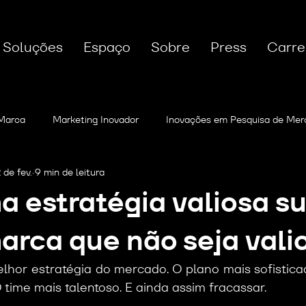
Soluções
Espaço
Sobre
Press
Carre
 Marca
Marketing Inovador
Inovações em Pesquisa de Mer
 de fev.
9 min de leitura
sicologia das Cores
Estratégias de Crescimento
IA no Mar
 estratégia valiosa su
arca que não seja vali
lhor estratégia do mercado. O plano mais sofistica
O time mais talentoso. E ainda assim fracassar.