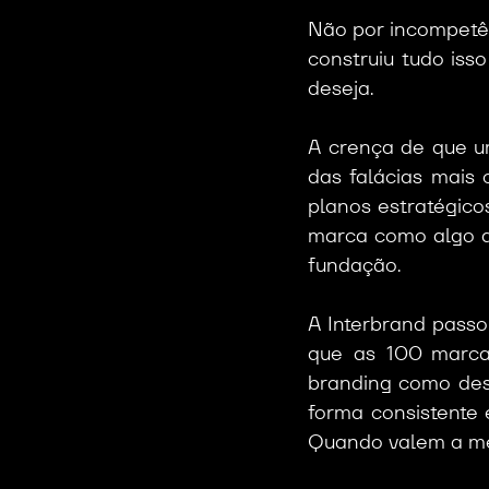
Não por incompetên
construiu tudo is
deseja.
A crença de que u
das falácias mais
planos estratégico
marca como algo qu
fundação.
A Interbrand passou
que as 100 marca
branding como desp
forma consistente 
Quando valem a met