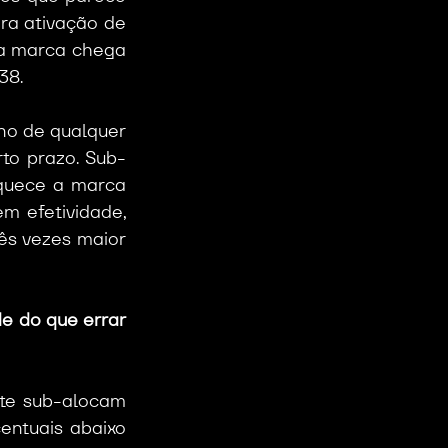
a ativação de 
ra marca chega 
38.
no de qualquer 
rto prazo. Sub-
quece a marca 
 efetividade, 
s vezes maior 
 do que errar 
te sub-alocam 
ntuais abaixo 