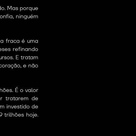
do. Mas porque 
nfia, ninguém 
a fraca é uma 
ses refinando 
rsos. E tratam 
oração, e não 
ões. É o valor 
 tratarem de 
m investido de 
trilhões hoje. 