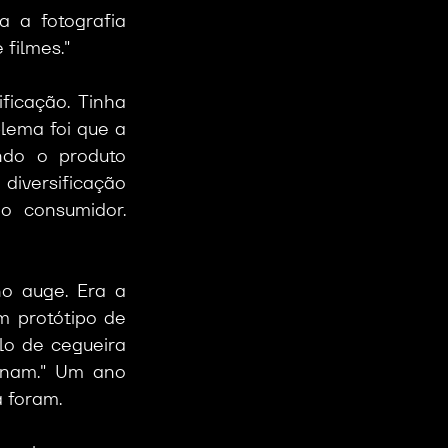
 a fotografia 
 filmes."
ficação. Tinha 
lema foi que a 
ndo o produto 
iversificação 
 consumidor. 
o auge. Era a 
 protótipo de 
o de cegueira 
onam." Um ano 
á foram.