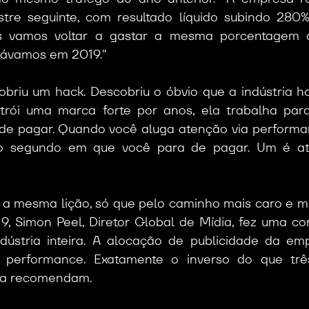
tre seguinte, com resultado líquido subindo 280%.
s vamos voltar a gastar a mesma porcentagem d
távamos em 2019."
briu um hack. Descobriu o óbvio que a indústria ha
rói uma marca forte por anos, ela trabalha par
de pagar. Quando você aluga atenção via performan
o segundo em que você para de pagar. Um é ativ
a mesma lição, só que pelo caminho mais caro e mai
, Simon Peel, Diretor Global de Mídia, fez uma con
dústria inteira. A alocação de publicidade da em
 performance. Exatamente o inverso do que trê
ca recomendam.