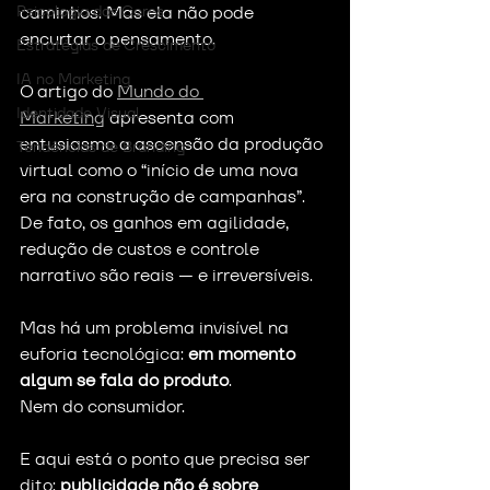
Psicologia das Cores
caminhos. Mas ela não pode 
encurtar o pensamento.
Estratégias de Crescimento
IA no Marketing
O artigo do 
Mundo do 
Identidade Visual
Marketing
 apresenta com 
entusiasmo a ascensão da produção 
Tendências de Branding
virtual como o “início de uma nova 
era na construção de campanhas”. 
De fato, os ganhos em agilidade, 
redução de custos e controle 
narrativo são reais — e irreversíveis.
Mas há um problema invisível na 
euforia tecnológica: 
em momento 
algum se fala do produto
.
Nem do consumidor.
E aqui está o ponto que precisa ser 
dito: 
publicidade não é sobre 