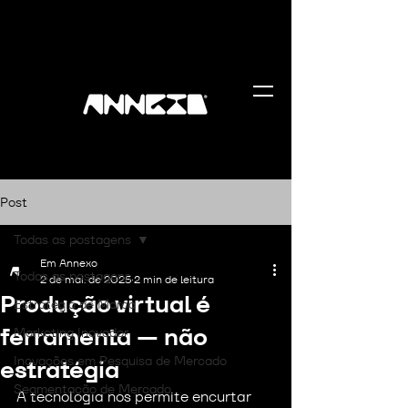
Post
Todas as postagens
Em Annexo
Todas as postagens
2 de mai. de 2025
2 min de leitura
Produção virtual é
Estratégia de Marca
ferramenta — não
Marketing Inovador
Inovações em Pesquisa de Mercado
estratégia
Segmentação de Mercado
A tecnologia nos permite encurtar 