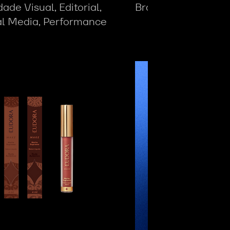
ade Visual, Editorial,
Branding, Identidad
al Media, Performance