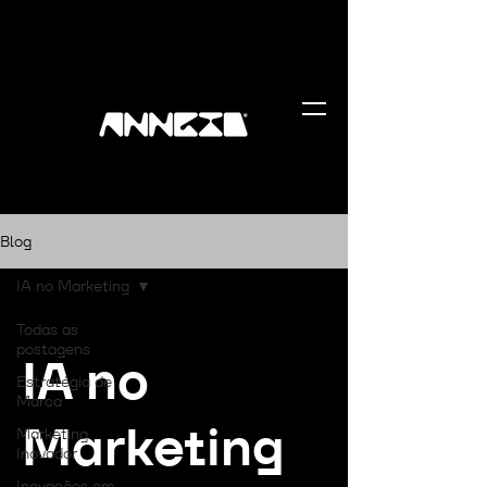
Blog
IA no Marketing
Todas as
postagens
IA no
Estratégia de
Marca
Marketing
Marketing
Inovador
Inovações em