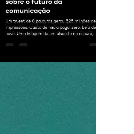
"fastvertising" pode ensinar
sobre o futuro da
comunicação
Um tweet de 8 palavras gerou 525 milhões de
impressões. Custo de mídia paga: zero. Leia de
novo. Uma imagem de um biscoito no escuro,
publicada em tempo real durante um apagão no
Super Bowl, entregou mais visibilidade que a
maioria dos comerciais milionários exibidos no
mesmo evento. Se você acha que isso foi sorte,
você está perdendo o ponto. Porque enquanto
sua empresa ainda debate se deve aprovar
aquele post para a semana que vem,
concorrentes mais ágeis estão capturando m