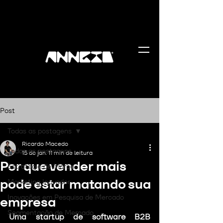
Post
Todas as postagens
Ricardo Macedo
Todas as postagens
15 de jan.
11 min de leitura
Por que vender mais
Estratégia de Marca
pode estar matando sua
Marketing Inovador
Inovações em Pesquisa de Mercado
empresa
Segmentação de Mercado
Uma startup de software B2B 