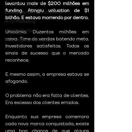
Psicologia das Cores
levantou mais de $200 milhões em 
funding. Atingiu valuation de $1 
Estratégias de Crescimento
bilhão. E estava morrendo por dentro.
IA no Marketing
Identidade Visual
Unicórnio. Duzentos milhões em 
caixa. Time de vendas batendo meta. 
Tendências de Branding
Investidores satisfeitos. Todos os 
sinais de sucesso que o mercado 
reconhece.
E mesmo assim, a empresa estava se 
afogando.
O problema não era falta de clientes. 
Era excesso dos clientes errados.
Enquanto sua empresa comemora 
cada nova marca conquistada, existe 
uma boa chance de que alguns 